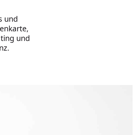
s und
tenkarte,
ting und
nz.