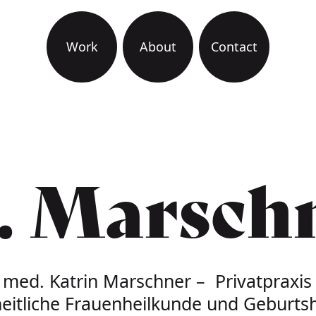
Work
About
Contact
igation
. Marsch
. med. Katrin Marschner – Privatpraxis 
eitliche Frauenheilkunde und Geburtshi