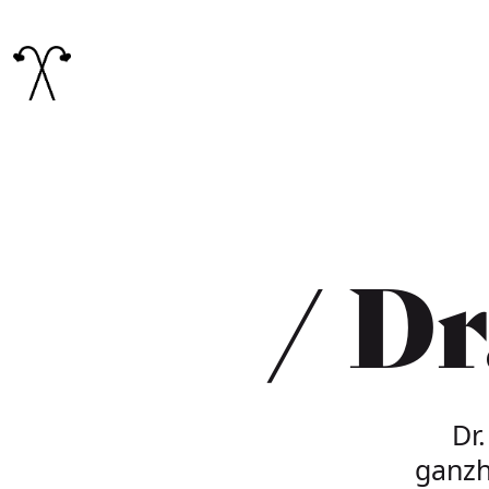
Hauptnav
Dr
Dr
ganzh