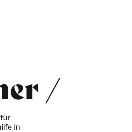
ner
für
lfe in