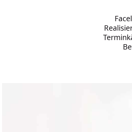
Face
Realisie
Termink
Be